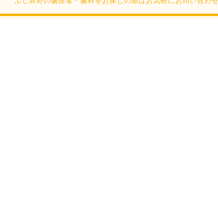
ふじみ野の歯医者・歯科をお探しの際はお気軽にお問い合わせください。Cop