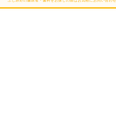
ふじみ野の歯医者・歯科をお探しの際はお気軽にお問い合わせください。Cop