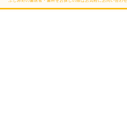
ふじみ野の歯医者・歯科をお探しの際はお気軽にお問い合わせください。Cop