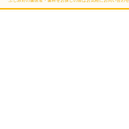
ふじみ野の歯医者・歯科をお探しの際はお気軽にお問い合わせください。Cop